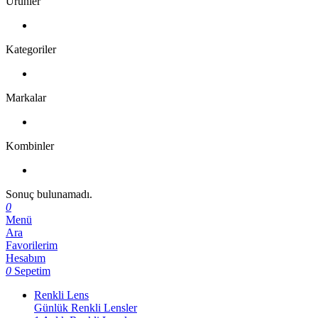
Ürünler
Kategoriler
Markalar
Kombinler
Sonuç bulunamadı.
0
Menü
Ara
Favorilerim
Hesabım
0
Sepetim
Renkli Lens
Günlük Renkli Lensler