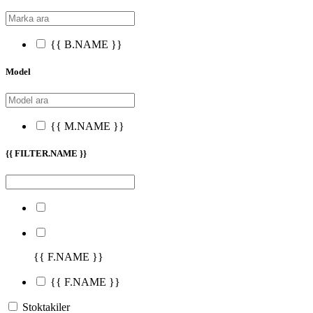
{{ B.NAME }}
Model
{{ M.NAME }}
{{ FILTER.NAME }}
{{ F.NAME }}
{{ F.NAME }}
Stoktakiler