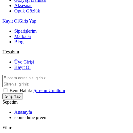
Gözyaşı Damlası
Aksesuar
Optik Gözlük
Kayıt Ol
Giriş Yap
Siparişlerim
Markalar
Blog
Hesabım
Üye Girişi
Kayıt Ol
Beni Hatırla
Şifremi Unuttum
Giriş Yap
Sepetim
Anasayfa
iconic lime green
Filtre