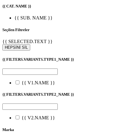
{{ CAT. NAME }}
{{ SUB. NAME }}
Seçilen Filtreler
{{ SELECTED.TEXT }}
HEPSİNİ SİL
{{ FILTERS.VARIANTS.TYPE1_NAME }}
{{ V1.NAME }}
{{ FILTERS.VARIANTS.TYPE2_NAME }}
{{ V2.NAME }}
Marka