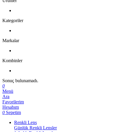
Ürünler
Kategoriler
Markalar
Kombinler
Sonuç bulunamadı.
0
Menü
Ara
Favorilerim
Hesabım
0
Sepetim
Renkli Lens
Günlük Renkli Lensler