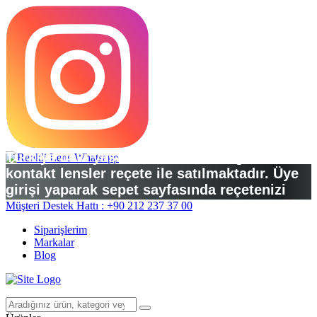
Türkiye’deki yasal düzenlemelere göre
kontakt lensler reçete ile satılmaktadır. Üye
girişi yaparak sepet sayfasında reçetenizi
yükleyebilirsiniz.
Müşteri Destek Hattı : +90 212 237 37 00
Siparişlerim
Markalar
Blog