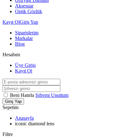
Gözyaşı Damlası
Aksesuar
Optik Gözlük
Kayıt Ol
Giriş Yap
Siparişlerim
Markalar
Blog
Hesabım
Üye Girişi
Kayıt Ol
Beni Hatırla
Şifremi Unuttum
Giriş Yap
Sepetim
Anasayfa
iconic diamond lens
Filtre