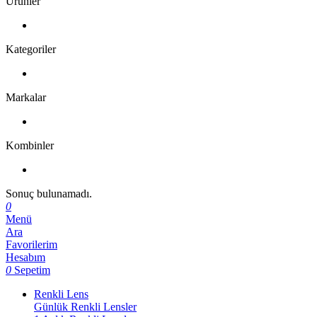
Ürünler
Kategoriler
Markalar
Kombinler
Sonuç bulunamadı.
0
Menü
Ara
Favorilerim
Hesabım
0
Sepetim
Renkli Lens
Günlük Renkli Lensler