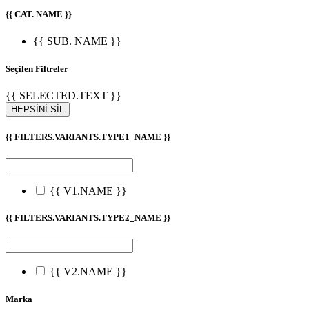
{{ CAT. NAME }}
{{ SUB. NAME }}
Seçilen Filtreler
{{ SELECTED.TEXT }}
HEPSİNİ SİL
{{ FILTERS.VARIANTS.TYPE1_NAME }}
{{ V1.NAME }}
{{ FILTERS.VARIANTS.TYPE2_NAME }}
{{ V2.NAME }}
Marka