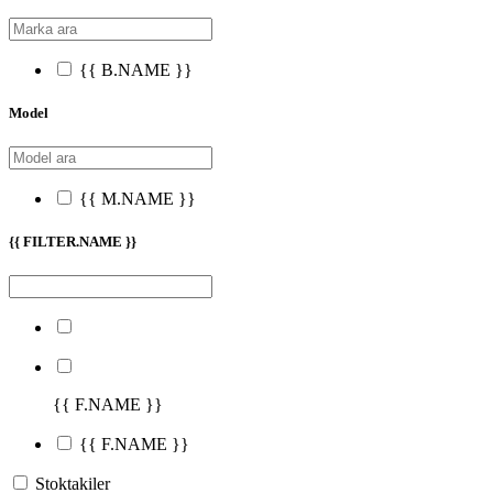
{{ B.NAME }}
Model
{{ M.NAME }}
{{ FILTER.NAME }}
{{ F.NAME }}
{{ F.NAME }}
Stoktakiler