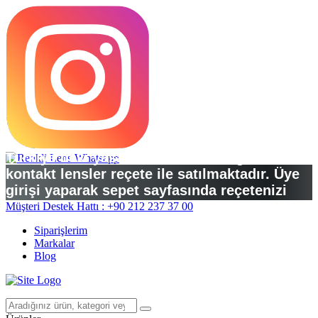
Türkiye’deki yasal düzenlemelere göre
kontakt lensler reçete ile satılmaktadır. Üye
girişi yaparak sepet sayfasında reçetenizi
yükleyebilirsiniz.
Müşteri Destek Hattı : +90 212 237 37 00
Siparişlerim
Markalar
Blog