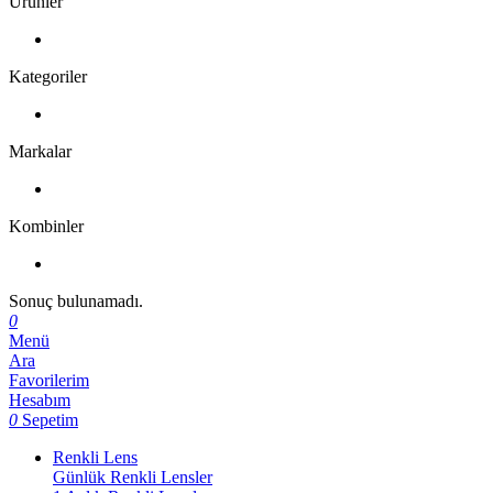
Ürünler
Kategoriler
Markalar
Kombinler
Sonuç bulunamadı.
0
Menü
Ara
Favorilerim
Hesabım
0
Sepetim
Renkli Lens
Günlük Renkli Lensler