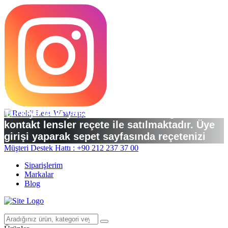
Türkiye’deki yasal düzenlemelere göre
kontakt lensler reçete ile satılmaktadır. Üye
girişi yaparak sepet sayfasında reçetenizi
yükleyebilirsiniz.
Müşteri Destek Hattı : +90 212 237 37 00
Siparişlerim
Markalar
Blog