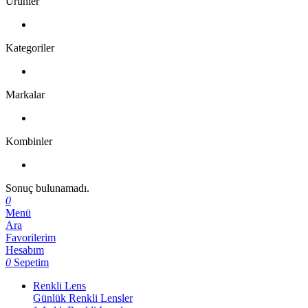
Ürünler
Kategoriler
Markalar
Kombinler
Sonuç bulunamadı.
0
Menü
Ara
Favorilerim
Hesabım
0
Sepetim
Renkli Lens
Günlük Renkli Lensler