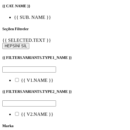
{{ CAT. NAME }}
{{ SUB. NAME }}
Seçilen Filtreler
{{ SELECTED.TEXT }}
HEPSİNİ SİL
{{ FILTERS.VARIANTS.TYPE1_NAME }}
{{ V1.NAME }}
{{ FILTERS.VARIANTS.TYPE2_NAME }}
{{ V2.NAME }}
Marka