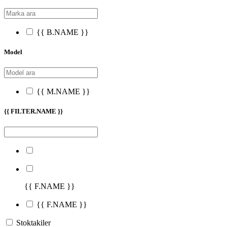
{{ B.NAME }}
Model
{{ M.NAME }}
{{ FILTER.NAME }}
{{ F.NAME }}
{{ F.NAME }}
Stoktakiler