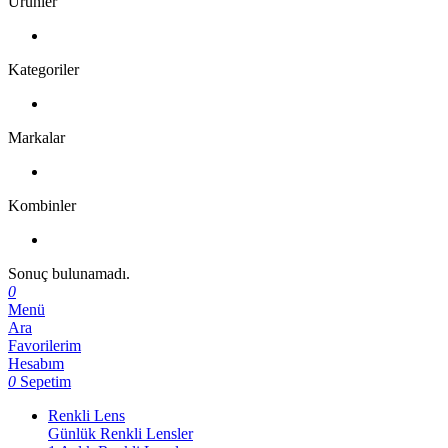
Ürünler
Kategoriler
Markalar
Kombinler
Sonuç bulunamadı.
0
Menü
Ara
Favorilerim
Hesabım
0
Sepetim
Renkli Lens
Günlük Renkli Lensler