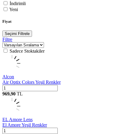
İndirimli
Yeni
Fiyat
Seçimi Filtrele
Filtre
Sadece Stoktakiler
Alcon
Air Optix Colors Yeşil Renkler
969,90
TL
EL Amore Lens
El Amore Yeşil Renkler