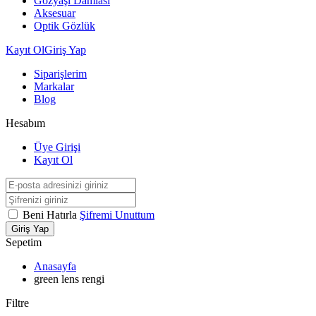
Gözyaşı Damlası
Aksesuar
Optik Gözlük
Kayıt Ol
Giriş Yap
Siparişlerim
Markalar
Blog
Hesabım
Üye Girişi
Kayıt Ol
Beni Hatırla
Şifremi Unuttum
Giriş Yap
Sepetim
Anasayfa
green lens rengi
Filtre