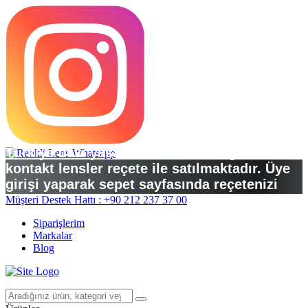
Türkiye’deki yasal düzenlemelere göre
kontakt lensler reçete ile satılmaktadır. Üye
girişi yaparak sepet sayfasında reçetenizi
yükleyebilirsiniz.
Müşteri Destek Hattı : +90 212 237 37 00
Siparişlerim
Markalar
Blog