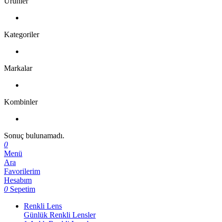
Ürünler
Kategoriler
Markalar
Kombinler
Sonuç bulunamadı.
0
Menü
Ara
Favorilerim
Hesabım
0
Sepetim
Renkli Lens
Günlük Renkli Lensler