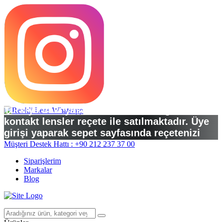
Türkiye’deki yasal düzenlemelere göre
kontakt lensler reçete ile satılmaktadır. Üye
girişi yaparak sepet sayfasında reçetenizi
yükleyebilirsiniz.
Müşteri Destek Hattı : +90 212 237 37 00
Siparişlerim
Markalar
Blog