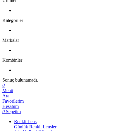
Ürünler
Kategoriler
Markalar
Kombinler
Sonuç bulunamadı.
0
Menü
Ara
Favorilerim
Hesabım
0
Sepetim
Renkli Lens
Günlük Renkli Lensler