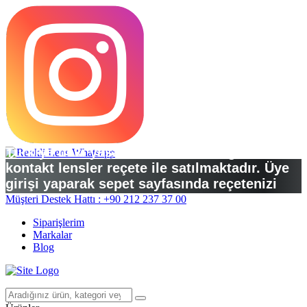
Türkiye’deki yasal düzenlemelere göre
kontakt lensler reçete ile satılmaktadır. Üye
girişi yaparak sepet sayfasında reçetenizi
yükleyebilirsiniz.
Müşteri Destek Hattı : +90 212 237 37 00
Siparişlerim
Markalar
Blog