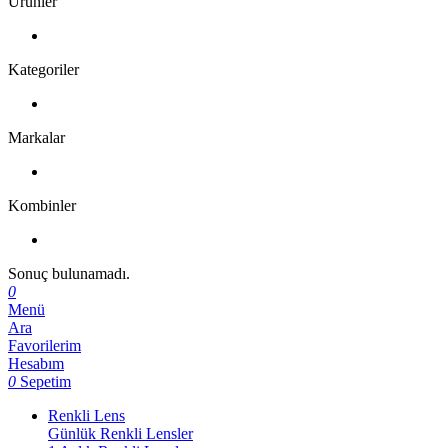
Ürünler
Kategoriler
Markalar
Kombinler
Sonuç bulunamadı.
0
Menü
Ara
Favorilerim
Hesabım
0
Sepetim
Renkli Lens
Günlük Renkli Lensler