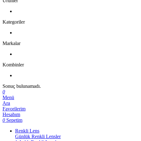
Ürünler
Kategoriler
Markalar
Kombinler
Sonuç bulunamadı.
0
Menü
Ara
Favorilerim
Hesabım
0
Sepetim
Renkli Lens
Günlük Renkli Lensler