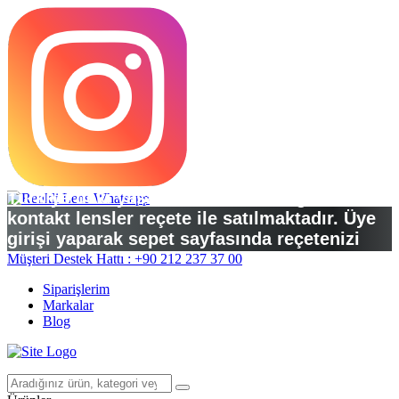
Türkiye’deki yasal düzenlemelere göre
kontakt lensler reçete ile satılmaktadır. Üye
girişi yaparak sepet sayfasında reçetenizi
yükleyebilirsiniz.
Müşteri Destek Hattı : +90 212 237 37 00
Siparişlerim
Markalar
Blog