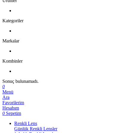
Ürünler
Kategoriler
Markalar
Kombinler
Sonuç bulunamadı.
0
Menü
Ara
Favorilerim
Hesabım
0
Sepetim
Renkli Lens
Günlük Renkli Lensler