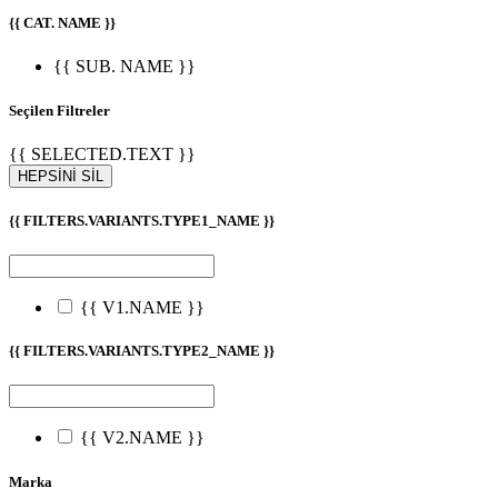
{{ CAT. NAME }}
{{ SUB. NAME }}
Seçilen Filtreler
{{ SELECTED.TEXT }}
HEPSİNİ SİL
{{ FILTERS.VARIANTS.TYPE1_NAME }}
{{ V1.NAME }}
{{ FILTERS.VARIANTS.TYPE2_NAME }}
{{ V2.NAME }}
Marka