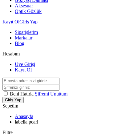
Gözyaşı Damlası
Aksesuar
Optik Gözlük
Kayıt Ol
Giriş Yap
Siparişlerim
Markalar
Blog
Hesabım
Üye Girişi
Kayıt Ol
Beni Hatırla
Şifremi Unuttum
Giriş Yap
Sepetim
Anasayfa
labella pearl
Filtre