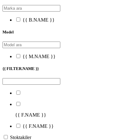
{{ B.NAME }}
Model
{{ M.NAME }}
{{ FILTER.NAME }}
{{ F.NAME }}
{{ F.NAME }}
Stoktakiler