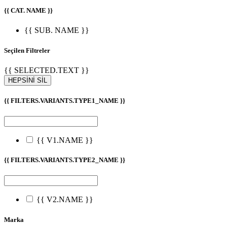
{{ CAT. NAME }}
{{ SUB. NAME }}
Seçilen Filtreler
{{ SELECTED.TEXT }}
HEPSİNİ SİL
{{ FILTERS.VARIANTS.TYPE1_NAME }}
{{ V1.NAME }}
{{ FILTERS.VARIANTS.TYPE2_NAME }}
{{ V2.NAME }}
Marka