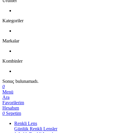
Ürünler
Kategoriler
Markalar
Kombinler
Sonuç bulunamadı.
0
Menü
Ara
Favorilerim
Hesabım
0
Sepetim
Renkli Lens
Günlük Renkli Lensler