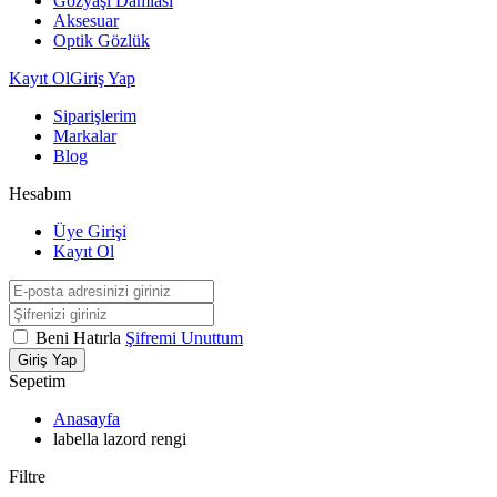
Gözyaşı Damlası
Aksesuar
Optik Gözlük
Kayıt Ol
Giriş Yap
Siparişlerim
Markalar
Blog
Hesabım
Üye Girişi
Kayıt Ol
Beni Hatırla
Şifremi Unuttum
Giriş Yap
Sepetim
Anasayfa
labella lazord rengi
Filtre