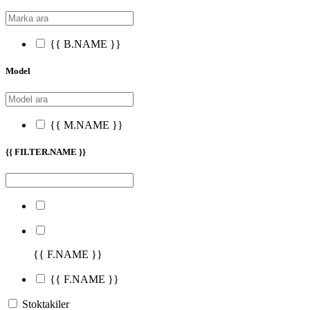
{{ B.NAME }}
Model
{{ M.NAME }}
{{ FILTER.NAME }}
{{ F.NAME }}
{{ F.NAME }}
Stoktakiler