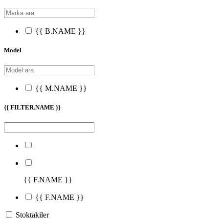
{{ B.NAME }}
Model
{{ M.NAME }}
{{ FILTER.NAME }}
{{ F.NAME }}
{{ F.NAME }}
Stoktakiler