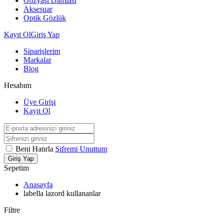
Gözyaşı Damlası
Aksesuar
Optik Gözlük
Kayıt Ol
Giriş Yap
Siparişlerim
Markalar
Blog
Hesabım
Üye Girişi
Kayıt Ol
Beni Hatırla
Şifremi Unuttum
Giriş Yap
Sepetim
Anasayfa
labella lazord kullananlar
Filtre