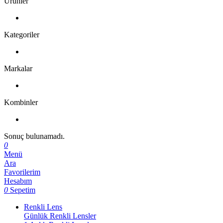
Ürünler
Kategoriler
Markalar
Kombinler
Sonuç bulunamadı.
0
Menü
Ara
Favorilerim
Hesabım
0
Sepetim
Renkli Lens
Günlük Renkli Lensler