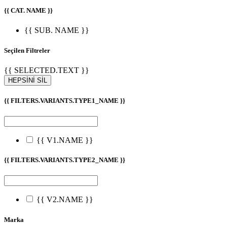
{{ CAT. NAME }}
{{ SUB. NAME }}
Seçilen Filtreler
{{ SELECTED.TEXT }}
HEPSİNİ SİL
{{ FILTERS.VARIANTS.TYPE1_NAME }}
{{ V1.NAME }}
{{ FILTERS.VARIANTS.TYPE2_NAME }}
{{ V2.NAME }}
Marka