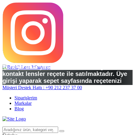
Türkiye’deki yasal düzenlemelere göre
kontakt lensler reçete ile satılmaktadır. Üye
girişi yaparak sepet sayfasında reçetenizi
yükleyebilirsiniz.
Müşteri Destek Hattı : +90 212 237 37 00
Siparişlerim
Markalar
Blog