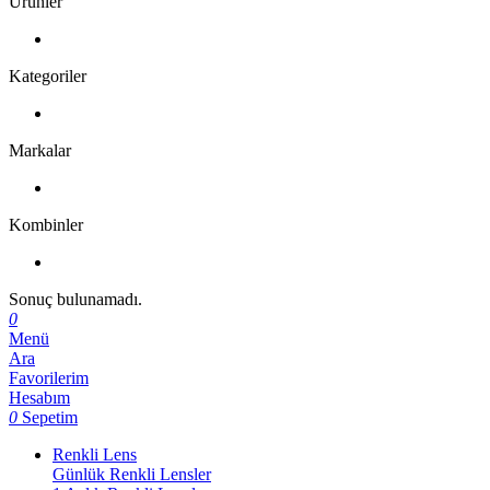
Ürünler
Kategoriler
Markalar
Kombinler
Sonuç bulunamadı.
0
Menü
Ara
Favorilerim
Hesabım
0
Sepetim
Renkli Lens
Günlük Renkli Lensler