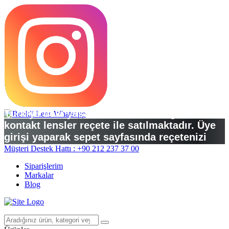
Türkiye’deki yasal düzenlemelere göre
kontakt lensler reçete ile satılmaktadır. Üye
girişi yaparak sepet sayfasında reçetenizi
yükleyebilirsiniz.
Müşteri Destek Hattı : +90 212 237 37 00
Siparişlerim
Markalar
Blog