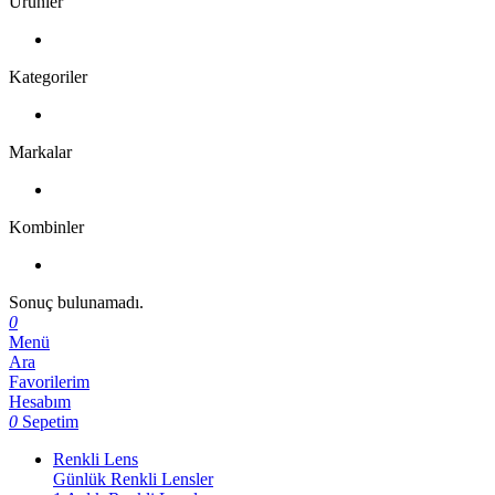
Ürünler
Kategoriler
Markalar
Kombinler
Sonuç bulunamadı.
0
Menü
Ara
Favorilerim
Hesabım
0
Sepetim
Renkli Lens
Günlük Renkli Lensler