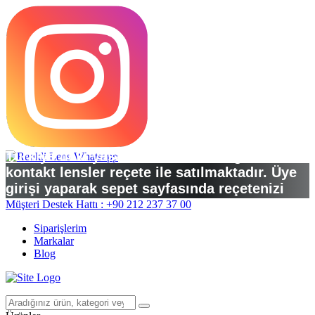
Türkiye’deki yasal düzenlemelere göre
kontakt lensler reçete ile satılmaktadır. Üye
girişi yaparak sepet sayfasında reçetenizi
yükleyebilirsiniz.
Müşteri Destek Hattı : +90 212 237 37 00
Siparişlerim
Markalar
Blog