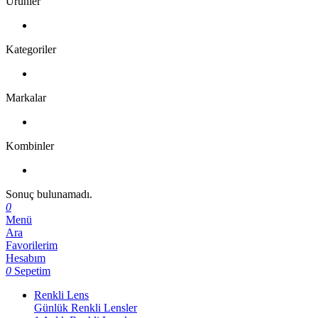
Ürünler
Kategoriler
Markalar
Kombinler
Sonuç bulunamadı.
0
Menü
Ara
Favorilerim
Hesabım
0
Sepetim
Renkli Lens
Günlük Renkli Lensler