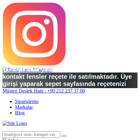
Türkiye’deki yasal düzenlemelere göre
kontakt lensler reçete ile satılmaktadır. Üye
girişi yaparak sepet sayfasında reçetenizi
yükleyebilirsiniz.
Müşteri Destek Hattı : +90 212 237 37 00
Siparişlerim
Markalar
Blog