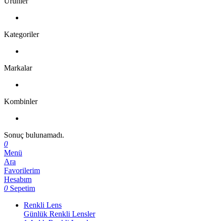
Ürünler
Kategoriler
Markalar
Kombinler
Sonuç bulunamadı.
0
Menü
Ara
Favorilerim
Hesabım
0
Sepetim
Renkli Lens
Günlük Renkli Lensler