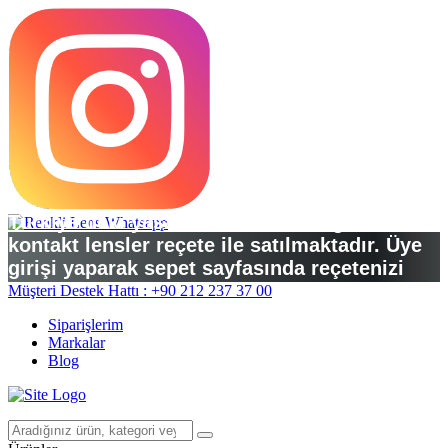
Türkiye’deki yasal düzenlemelere göre
kontakt lensler reçete ile satılmaktadır. Üye
girişi yaparak sepet sayfasında reçetenizi
yükleyebilirsiniz.
Müşteri Destek Hattı : +90 212 237 37 00
Siparişlerim
Markalar
Blog