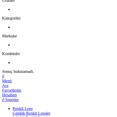
Ürünler
Kategoriler
Markalar
Kombinler
Sonuç bulunamadı.
0
Menü
Ara
Favorilerim
Hesabım
0
Sepetim
Renkli Lens
Günlük Renkli Lensler