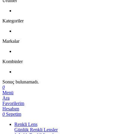
Ürünler
Kategoriler
Markalar
Kombinler
Sonuç bulunamadı.
0
Menü
Ara
Favorilerim
Hesabım
0
Sepetim
Renkli Lens
Günlük Renkli Lensler