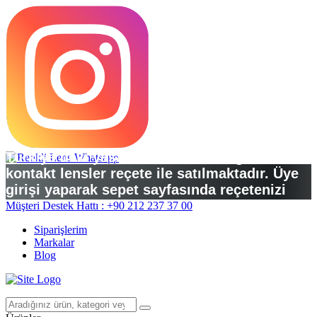
Türkiye’deki yasal düzenlemelere göre
kontakt lensler reçete ile satılmaktadır. Üye
girişi yaparak sepet sayfasında reçetenizi
yükleyebilirsiniz.
Müşteri Destek Hattı : +90 212 237 37 00
Siparişlerim
Markalar
Blog