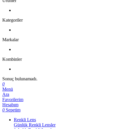
Ürünler
Kategoriler
Markalar
Kombinler
Sonuç bulunamadı.
0
Menü
Ara
Favorilerim
Hesabım
0
Sepetim
Renkli Lens
Günlük Renkli Lensler