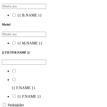
{{ B.NAME }}
Model
{{ M.NAME }}
{{ FILTER.NAME }}
{{ F.NAME }}
{{ F.NAME }}
Stoktakiler