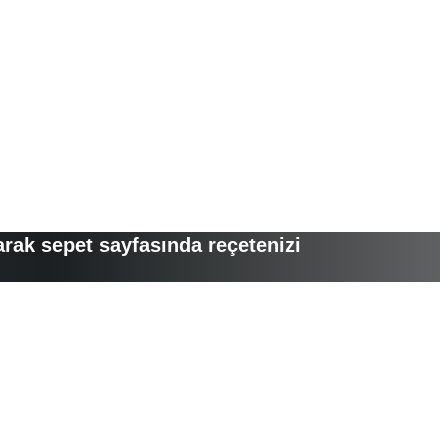
arak sepet sayfasında reçetenizi