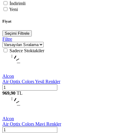
İndirimli
Yeni
Fiyat
Seçimi Filtrele
Filtre
Sadece Stoktakiler
Alcon
Air Optix Colors Yeşil Renkler
969,90
TL
Alcon
Air Optix Colors Mavi Renkler