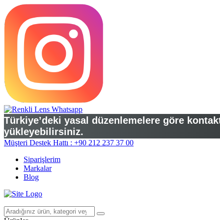
Türkiye’deki yasal düzenlemelere göre kontakt 
yükleyebilirsiniz.
Müşteri Destek Hattı : +90 212 237 37 00
Siparişlerim
Markalar
Blog