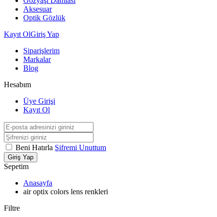
Gözyaşı Damlası
Aksesuar
Optik Gözlük
Kayıt Ol
Giriş Yap
Siparişlerim
Markalar
Blog
Hesabım
Üye Girişi
Kayıt Ol
Beni Hatırla
Şifremi Unuttum
Giriş Yap
Sepetim
Anasayfa
air optix colors lens renkleri
Filtre