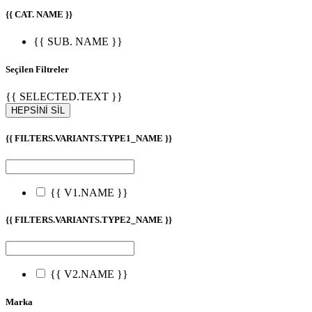
{{ CAT. NAME }}
{{ SUB. NAME }}
Seçilen Filtreler
{{ SELECTED.TEXT }}
HEPSİNİ SİL
{{ FILTERS.VARIANTS.TYPE1_NAME }}
{{ V1.NAME }}
{{ FILTERS.VARIANTS.TYPE2_NAME }}
{{ V2.NAME }}
Marka