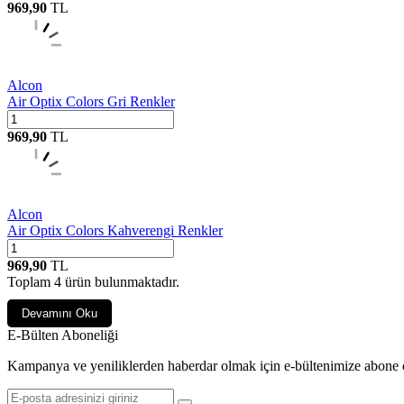
969,90
TL
Alcon
Air Optix Colors Gri Renkler
969,90
TL
Alcon
Air Optix Colors Kahverengi Renkler
969,90
TL
Toplam
4
ürün bulunmaktadır.
Devamını Oku
E-Bülten Aboneliği
Kampanya ve yeniliklerden haberdar olmak için e-bültenimize abone 