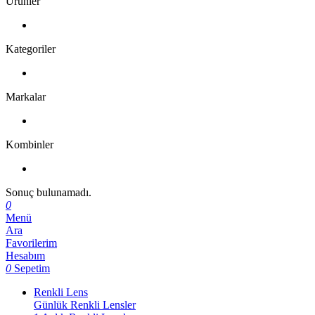
Ürünler
Kategoriler
Markalar
Kombinler
Sonuç bulunamadı.
0
Menü
Ara
Favorilerim
Hesabım
0
Sepetim
Renkli Lens
Günlük Renkli Lensler