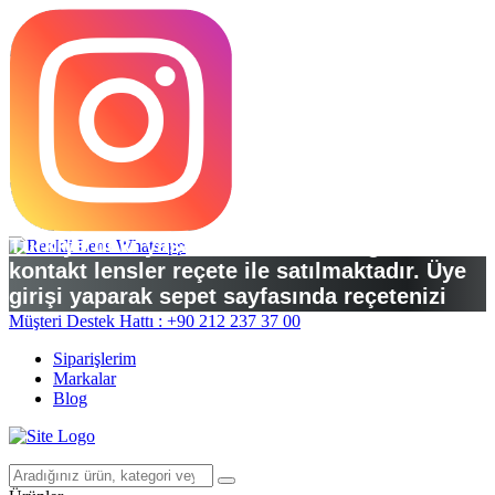
Türkiye’deki yasal düzenlemelere göre
kontakt lensler reçete ile satılmaktadır. Üye
girişi yaparak sepet sayfasında reçetenizi
yükleyebilirsiniz.
Müşteri Destek Hattı : +90 212 237 37 00
Siparişlerim
Markalar
Blog