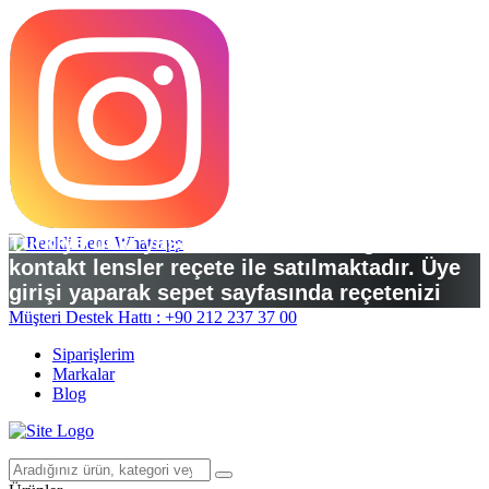
Türkiye’deki yasal düzenlemelere göre
kontakt lensler reçete ile satılmaktadır. Üye
girişi yaparak sepet sayfasında reçetenizi
yükleyebilirsiniz.
Müşteri Destek Hattı : +90 212 237 37 00
Siparişlerim
Markalar
Blog