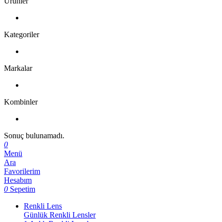
Ürünler
Kategoriler
Markalar
Kombinler
Sonuç bulunamadı.
0
Menü
Ara
Favorilerim
Hesabım
0
Sepetim
Renkli Lens
Günlük Renkli Lensler